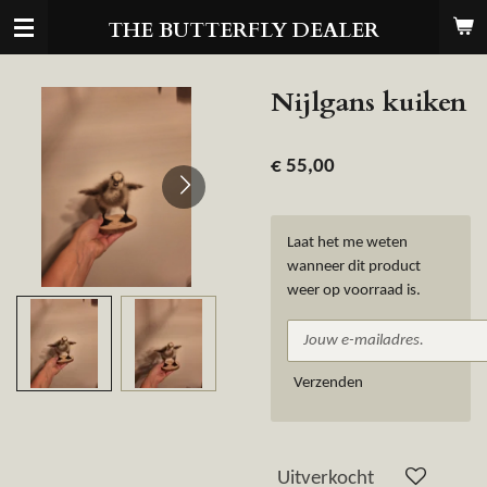
Ga
THE BUTTERFLY DEALER
direct
naar
de
Nijlgans kuiken
hoofdinhoud
€ 55,00
Laat het me weten
wanneer dit product
weer op voorraad is.
Verzenden
Uitverkocht