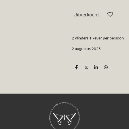
Uitverkocht
2 vlinders 1 kever per persoon
2 augustus 2025
D
D
S
D
e
e
h
e
l
e
a
l
e
l
r
e
n
e
n