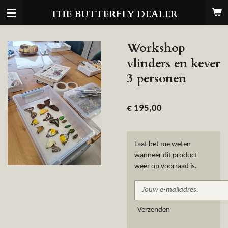
Ga
THE BUTTERFLY DEALER
direct
naar
de
Workshop
hoofdinhoud
vlinders en kever
3 personen
€ 195,00
Laat het me weten
wanneer dit product
weer op voorraad is.
Verzenden