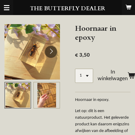
Ga
THE BUTTERFLY DEALER
direct
naar
de
Hoornaar in
hoofdinhoud
epoxy
€ 3,50
In
winkelwagen
Hoornaar in epoxy.
Let op: dit is een
natuurproduct. Het geleverde
product kan daarom enigszins
afwijken van de afbeelding of