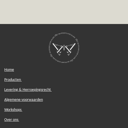
e
e
h
e
l
e
a
l
e
l
r
e
n
e
n
Home
Producten
Levering & Herroepingsrecht
Algemene voorwaarden
Workshops
Over ons