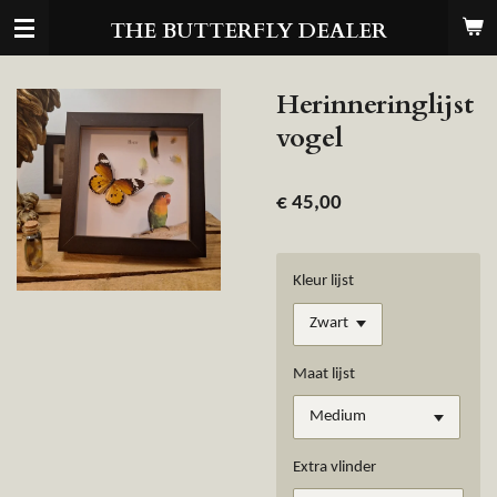
Ga
THE BUTTERFLY DEALER
direct
naar
de
Herinneringlijst
hoofdinhoud
vogel
€ 45,00
Kleur lijst
Maat lijst
Extra vlinder