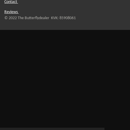
Contact
Reviews
© 2022 The Butterflydealer KVK: 85908061