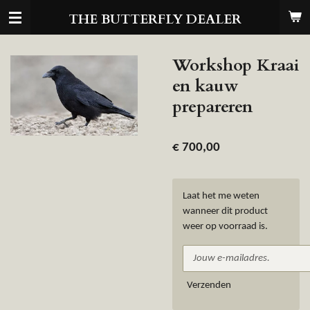
Ga
THE BUTTERFLY DEALER
direct
naar
de
Workshop Kraai
hoofdinhoud
en kauw
prepareren
€ 700,00
Laat het me weten
wanneer dit product
weer op voorraad is.
Verzenden