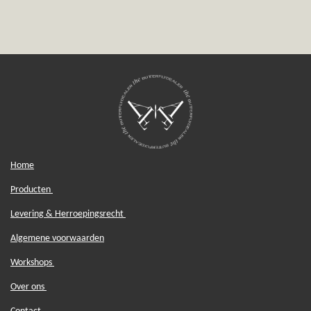
e
e
h
e
l
e
a
l
e
l
r
e
n
e
n
Home
Producten
Levering & Herroepingsrecht
Algemene voorwaarden
Workshops
Over ons