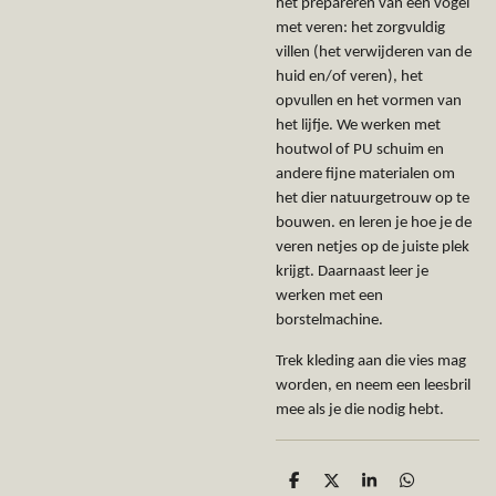
het prepareren van een vogel
met veren: het zorgvuldig
villen (het verwijderen van de
huid en/of veren), het
opvullen en het vormen van
het lijfje. We werken met
houtwol of PU schuim en
andere fijne materialen om
het dier natuurgetrouw op te
bouwen. en leren je hoe je de
veren netjes op de juiste plek
krijgt. Daarnaast leer je
werken met een
borstelmachine.
Trek kleding aan die vies mag
worden, en neem een leesbril
mee als je die nodig hebt.
D
D
S
D