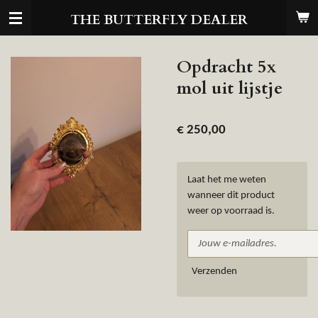
Ga
THE BUTTERFLY DEALER
direct
naar
de
Opdracht 5x
hoofdinhoud
mol uit lijstje
€ 250,00
Laat het me weten
wanneer dit product
weer op voorraad is.
Verzenden