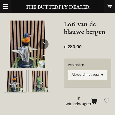
Ga
THE BUTTERFLY DEALER
direct
naar
de
Lori van de
hoofdinhoud
blauwe bergen
€ 280,00
Verzenden
In
winkelwagen