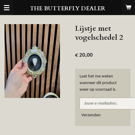
Ga
THE BUTTERFLY DEALER
direct
naar
de
Lijstje met
hoofdinhoud
vogelschedel 2
€ 20,00
Laat het me weten
wanneer dit product
weer op voorraad is.
Verzenden