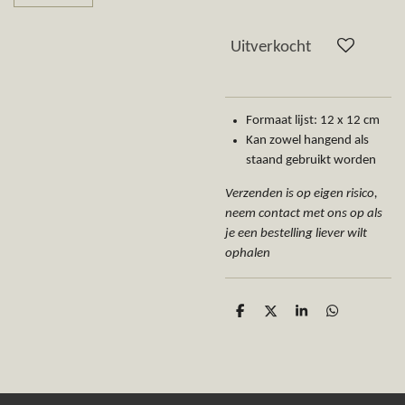
Uitverkocht
Formaat lijst: 12 x 12 cm
Kan zowel hangend als
staand gebruikt worden
Verzenden is op eigen risico,
neem contact met ons op als
je een bestelling liever wilt
ophalen
D
D
S
D
e
e
h
e
l
e
a
l
e
l
r
e
n
e
n