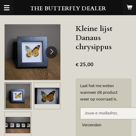
Ga
THE BUTTERFLY DEALER
direct
naar
de
Kleine lijst
hoofdinhoud
Danaus
chrysippus
€ 25,00
Laat het me weten
wanneer dit product
weer op voorraad is.
Verzenden