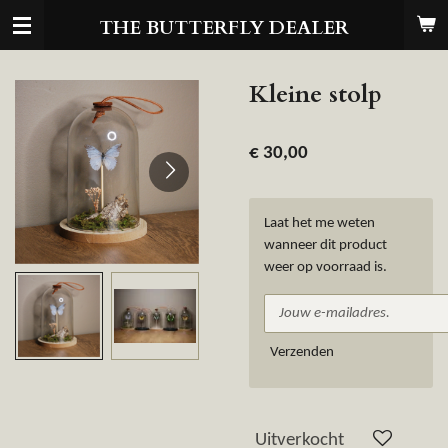
Ga
THE BUTTERFLY DEALER
direct
naar
de
Kleine stolp
hoofdinhoud
€ 30,00
Laat het me weten
wanneer dit product
weer op voorraad is.
Verzenden
Uitverkocht