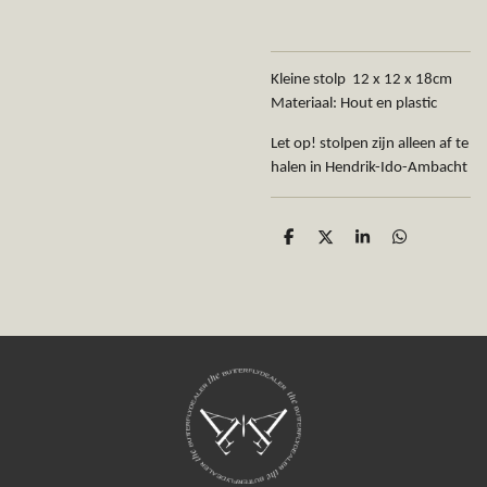
Kleine stolp
12 x 12 x 18cm
Materiaal: Hout en plastic
Let op! stolpen zijn alleen af te
halen in Hendrik-Ido-Ambacht
D
D
S
D
e
e
h
e
l
e
a
l
e
l
r
e
n
e
n