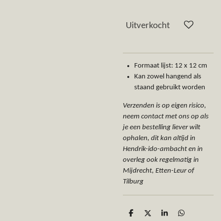
Uitverkocht
Formaat lijst: 12 x 12 cm
Kan zowel hangend als
staand gebruikt worden
Verzenden is op eigen risico,
neem contact met ons op als
je een bestelling liever wilt
ophalen, dit kan altijd in
Hendrik-ido-ambacht en in
overleg ook regelmatig in
Mijdrecht, Etten-Leur of
Tilburg
D
D
S
D