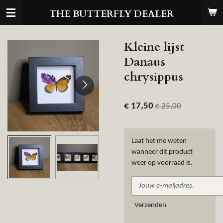
Ga
THE BUTTERFLY DEALER
direct
naar
de
Kleine lijst
hoofdinhoud
Danaus
chrysippus
€ 17,50
€ 25,00
Laat het me weten
wanneer dit product
weer op voorraad is.
Verzenden