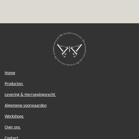
e
e
h
e
l
e
a
l
e
l
r
e
n
e
n
Home
Producten
Levering & Herroepingsrecht
Algemene voorwaarden
Workshops
Over ons
Contact