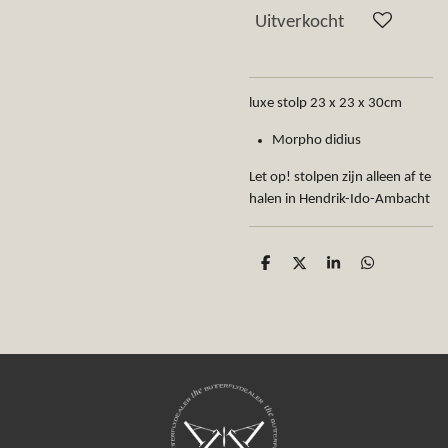
Uitverkocht
luxe stolp
23 x 23 x 30cm
Morpho didius
Let op! stolpen zijn alleen af te
halen in Hendrik-Ido-Ambacht
D
D
S
D
e
e
h
e
l
e
a
l
e
l
r
e
n
e
n