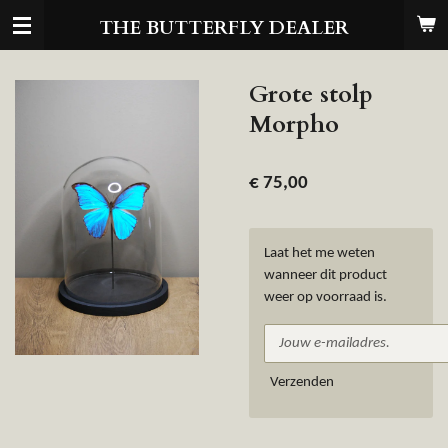
Ga
THE BUTTERFLY DEALER
direct
naar
de
Grote stolp
hoofdinhoud
Morpho
€ 75,00
Laat het me weten
wanneer dit product
weer op voorraad is.
Verzenden