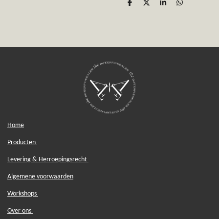
D
D
S
D
e
e
h
e
l
e
a
l
e
l
r
e
n
e
n
Home
Producten
Levering & Herroepingsrecht
Algemene voorwaarden
Workshops
Over ons