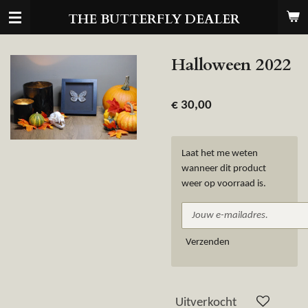
Ga
THE BUTTERFLY DEALER
direct
naar
de
Halloween 2022
hoofdinhoud
€ 30,00
Laat het me weten
wanneer dit product
weer op voorraad is.
Verzenden
Uitverkocht